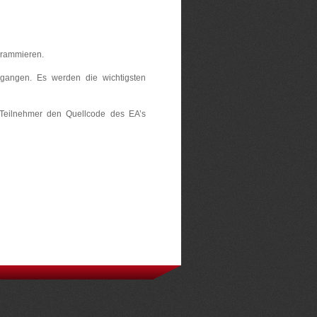
ogrammieren.
egangen. Es werden die wichtigsten
Teilnehmer den Quellcode des EA’s