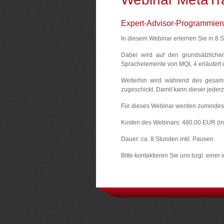
Expert-Advisor-Programmier
In diesem Webinar erlernen Sie in 8 
Dabei wird auf den grundsätzliche
Sprachelemente von MQL 4 erläutert u
Weiterhin wird während des gesam
zugeschickt. Damit kann dieser jederz
Für dieses Webinar werden zumindest
Kosten des Webinars: 480,00 EUR (in
Dauer: ca. 8 Stunden inkl. Pausen
Bitte kontaktieren Sie uns bzgl. einer