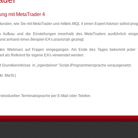
ung mit MetaTrader 4
Stunden, wie Sie mit MetaTrader und mittels MQL 4 einen Expert Advisor selbst pr
n Aufbau und die Einstellungen innerhalb des MetaTraders ausführlich eing
nd anhand eines Beispiel-EA’s praxisnah gezeigt.
ten Webinars auf Fragen eingegangen. Am Ende des Tages bekommt jeder 
eit als Referent für eigene EA’s verwendet werden.
 Grundkenntnisse in „irgendeiner“ Script-/Programmiersprache vorausgesetzt.
kl. MwSt.)
 individuellen Terminabsprache per E-Mail oder Telefon.