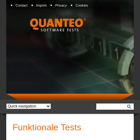
Skip
Contact
Imprint
Privacy
Cookies
navigation
Target
page
Funktionale Tests