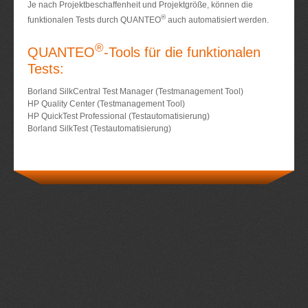
Je nach Projektbeschaffenheit und Projektgröße, können die
®
funktionalen Tests durch QUANTEO
auch automatisiert werden.
®
QUANTEO
-Tools für die funktionalen
Tests:
Borland SilkCentral Test Manager (Testmanagement Tool)
HP Quality Center (Testmanagement Tool)
HP QuickTest Professional (Testautomatisierung)
Borland SilkTest (Testautomatisierung)