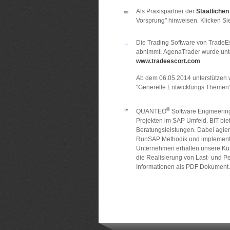
Als Praxispartner der
Staatliche
Vorsprung" hinweisen. Klicken Si
Die Trading Software von TradeEs
abnimmt. AgenaTrader wurde unter
www.tradeescort.com
Ab dem 06.05.2014 unterstützen 
"Generelle Entwicklungs Themen",
®
QUANTEO
Software Engineerin
Projekten im SAP Umfeld. BIT bi
Beratungsleistungen. Dabei agier
RunSAP Methodik und implementi
Unternehmen erhalten unsere Kund
die Realisierung von Last- und 
Informationen als PDF Dokument.