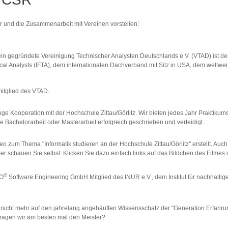
r und die Zusammenarbeit mit Vereinen vorstellen:
ein gegründete Vereinigung Technischer Analysten Deutschlands e.V. (VTAD) ist d
ical Analysts (IFTA), dem internationalen Dachverband mit Sitz in USA, dem weltwe
mitglied des VTAD.
nge Kooperation mit der Hochschule Zittau/Görlitz. Wir bieten jedes Jahr Praktiku
e Bachelorarbeit oder Masterarbeit erfolgreich geschrieben und verteidigt.
 zum Thema "Informatik studieren an der Hochschule Zittau/Görlitz" erstellt. Auch 
er schauen Sie selbst. Klicken Sie dazu einfach links auf das Bildchen des Filmes
®
EO
Software Engineering GmbH Mitglied des INUR e.V., dem Institut für nachhalt
r nicht mehr auf den jahrelang angehäuften Wissensschatz der "Generation Erfah
fragen wir am besten mal den Meister?