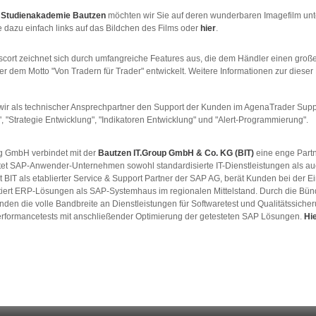
n Studienakademie Bautzen
möchten wir Sie auf deren wunderbaren Imagefilm unt
e dazu einfach links auf das Bildchen des Films oder
hier
.
cort zeichnet sich durch umfangreiche Features aus, die dem Händler einen großen 
 dem Motto "Von Tradern für Trader" entwickelt. Weitere Informationen zur dieser
wir als technischer Ansprechpartner den Support der Kunden im AgenaTrader Suppo
 "Strategie Entwicklung", "Indikatoren Entwicklung" und "Alert-Programmierung".
g GmbH verbindet mit der
Bautzen IT.Group GmbH & Co. KG (BIT)
eine enge Partn
etet SAP-Anwender-Unternehmen sowohl standardisierte IT-Dienstleistungen als au
t BIT als etablierter Service & Support Partner der SAP AG, berät Kunden bei der
ert ERP-Lösungen als SAP-Systemhaus im regionalen Mittelstand. Durch die Bü
en die volle Bandbreite an Dienstleistungen für Softwaretest und Qualitätssich
Performancetests mit anschließender Optimierung der getesteten SAP Lösungen.
Hi